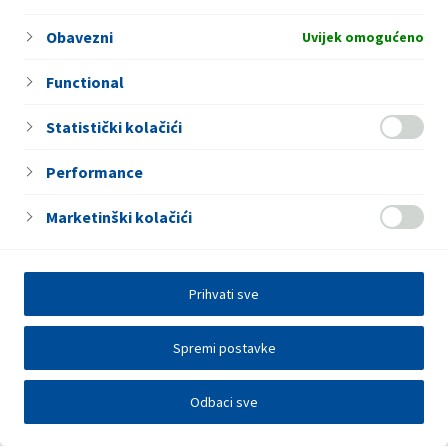
kontrole na svim nivoima. Holdina je opredijeljena za održivi
razvoj, razvijajući svoj biznis u skladu sa visokim standardima
Obavezni
Uvijek omogućeno
kvaliteta i odgovorna je prema okolišu, radnicima, klijentima
i zajednici u kojoj posluje.
Functional
Statistički kolačići
Performance
Marketinški kolačići
Prihvati sve
Spremi postavke
Odbaci sve