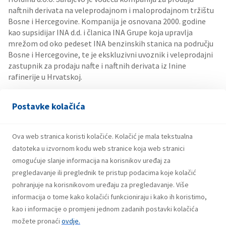
naftnih derivata na veleprodajnom i maloprodajnom tržištu
Bosne i Hercegovine. Kompanija je osnovana 2000. godine
kao supsidijar INA d.d. i članica INA Grupe koja upravlja
mrežom od oko pedeset INA benzinskih stanica na području
Bosne i Hercegovine, te je ekskluzivni uvoznik i veleprodajni
zastupnik za prodaju nafte i naftnih derivata iz Inine
rafinerije u Hrvatskoj.
Holdina i Energopetrol zajednički nastupaju na tržištu Bosne
Postavke kolačića
i Hercegovine kao najveća mreža benzinskih stanica u zemlji
sa preko 100 maloprodajnih objekata.
Ova web stranica koristi kolačiće. Kolačić je mala tekstualna
Ukupan broj zaposlenih u Holdini se kreće oko 550.
datoteka u izvornom kodu web stranice koja web stranici
Kompanija teži zapošljavanju visokomotiviranih,
omogućuje slanje informacija na korisnikov uređaj za
proaktivnih ljudi koji žele biti dio pozitivnih promjena i
pregledavanje ili preglednik te pristup podacima koje kolačić
doprinositi postizanju poslovnih ciljeva kompanije.
pohranjuje na korisnikovom uređaju za pregledavanje. Više
Kompanija osigurava da su sve poslovne aktivnosti koje
informacija o tome kako kolačići funkcioniraju i kako ih koristimo,
obavlja u skladu sa najvišim standardima sigurnosti,
kao i informacije o promjeni jednom zadanih postavki kolačića
kvaliteta i zaštite okoliša provodeći redovne procedure
možete pronaći
ovdje.