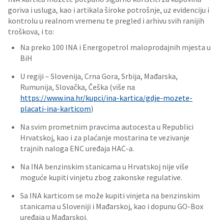
goriva i usluga, kao i artikala široke potrošnje, uz evidenciju i
kontrolu u realnom vremenu te pregled i arhivu svih ranijih
troškova, i to:
Na preko 100 INA i Energopetrol maloprodajnih mjesta u
BiH
U regiji – Slovenija, Crna Gora, Srbija, Mađarska,
Rumunija, Slovačka, Češka (više na
https://www.ina.hr/kupci/ina-kartica/gdje-mozete-
placati-ina-karticom
)
Na svim prometnim pravcima autocesta u Republici
Hrvatskoj, kao i za plaćanje mostarina te vezivanje
trajnih naloga ENC uređaja HAC-a.
Na INA benzinskim stanicama u Hrvatskoj nije više
moguće kupiti vinjetu zbog zakonske regulative.
Sa INA karticom se može kupiti vinjeta na benzinskim
stanicama u Sloveniji i Mađarskoj, kao i dopunu GO-Box
uređaja u Mađarskoj.