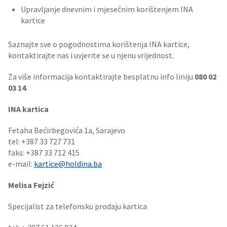
Upravljanje dnevnim i mjesečnim korištenjem INA
kartice
Saznajte sve o pogodnostima korištenja INA kartice,
kontaktirajte nas i uvjerite se u njenu vrijednost.
Za više informacija kontaktirajte besplatnu info liniju
080 02
03 14
.
INA kartica
Fetaha Bećirbegovića 1a, Sarajevo
tel: +387 33 727 731
faks: +387 33 712 415
e-mail:
kartice@holdina.ba
Melisa Fejzić
Specijalist za telefonsku prodaju kartica