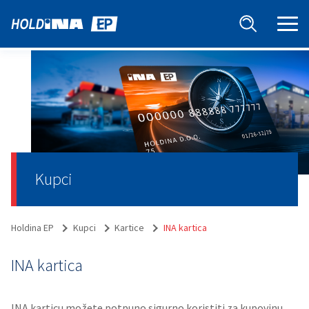
Kupci
Holdina EP
Kupci
Kartice
INA kartica
INA kartica
INA karticu možete potpuno sigurno koristiti za kupovinu