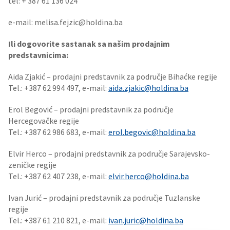
tel: + 387 61 136 024
e-mail: melisa.fejzic@holdina.ba
Ili dogovorite sastanak sa našim prodajnim
predstavnicima:
Aida Zjakić – prodajni predstavnik za područje Bihaćke regije
Tel.: +387 62 994 497, e-mail:
aida.zjakic@holdina.ba
Erol Begović – prodajni predstavnik za područje
Hercegovačke regije
Tel.: +387 62 986 683, e-mail:
erol.begovic@holdina.ba
Elvir Herco – prodajni predstavnik za područje Sarajevsko-
zeničke regije
Tel.: +387 62 407 238, e-mail:
elvir.herco@holdina.ba
Ivan Jurić – prodajni predstavnik za područje Tuzlanske
regije
Tel.: +387 61 210 821, e-mail:
ivan.juric@holdina.ba