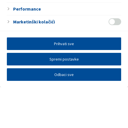
Performance
Marketinški kolačići
Prihvati sve
Spremi postavke
Odbaci sve
Elektronička razmjena podataka
Press centar
Kontakt