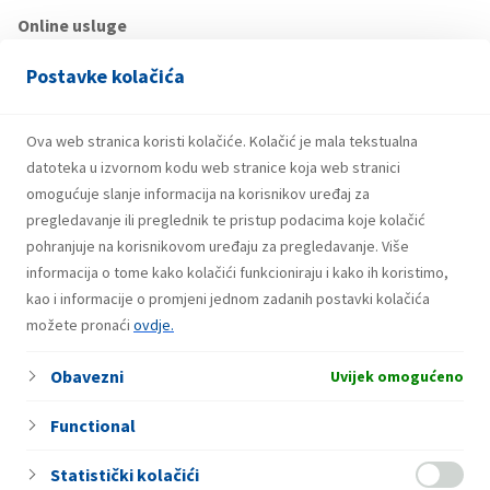
Online usluge
Korisnicima je na raspolaganju i
besplatna online usluga
INA
Postavke kolačića
kartice koja omogućuje sumarno preuzimanje datoteka u
elektronskom obliku, brz i jednostavan pregled
Ova web stranica koristi kolačiće. Kolačić je mala tekstualna
nefakturiranih troškova te uvid u stanje računa, uvid u stanje
potrošnje mjesečnog limita, te mogućnost limitiranja
datoteka u izvornom kodu web stranice koja web stranici
pojedinih kartica, pregled računa iz prethodnih razdoblja te
omogućuje slanje informacija na korisnikov uređaj za
preuzimanje stavki računa radi daljeg korištenja podataka u
pregledavanje ili preglednik te pristup podacima koje kolačić
informacijskom sistemu kupca.
pohranjuje na korisnikovom uređaju za pregledavanje. Više
informacija o tome kako kolačići funkcioniraju i kako ih koristimo,
Ovim putem moguća je i aktivacija e-računa, kao i dostava
kao i informacije o promjeni jednom zadanih postavki kolačića
raznih specifikacija učinjenih transakcija, a aktuelna je i
možete pronaći
ovdje.
posebna pogodnost:
Obavezni
Uvijek omogućeno
ONLINE USLUGE
Functional
Statistički kolačići