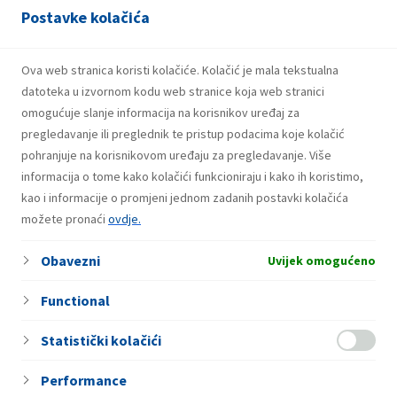
Postavke kolačića
Ova web stranica koristi kolačiće. Kolačić je mala tekstualna
datoteka u izvornom kodu web stranice koja web stranici
omogućuje slanje informacija na korisnikov uređaj za
pregledavanje ili preglednik te pristup podacima koje kolačić
pohranjuje na korisnikovom uređaju za pregledavanje. Više
informacija o tome kako kolačići funkcioniraju i kako ih koristimo,
kao i informacije o promjeni jednom zadanih postavki kolačića
Raisa Ratković
možete pronaći
ovdje.
članica Uprave / Izvršna direktorica za finansije
Obavezni
Uvijek omogućeno
Functional
Statistički kolačići
Performance