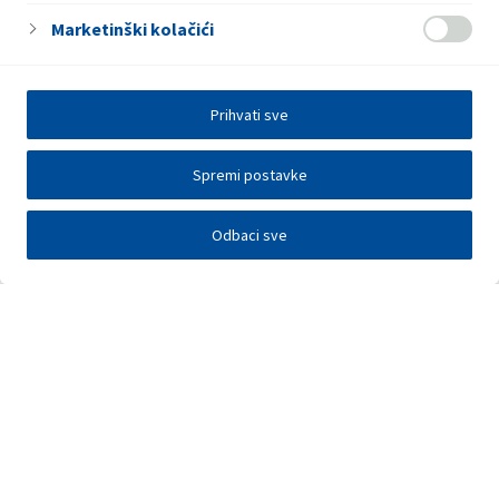
Marketinški kolačići
Prihvati sve
Spremi postavke
Odbaci sve
Elektronička razmjena podataka
Press centar
Kontakt