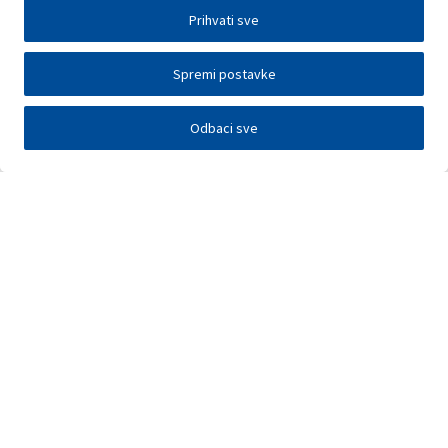
Prihvati sve
Spremi postavke
Odbaci sve
Elektronička razmjena podataka
Press centar
Kontakt