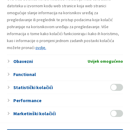
Za sve dodatne informacije obratite se putem:
datoteka u izvornom kodu web stranice koja web stranici
E-mail:
holdina-inakartica@holdina.ba
omogućuje slanje informacija na korisnikov uređaj za
Tel: +387 (0)33 727 731
pregledavanje ili preglednik te pristup podacima koje kolačić
Fax: +387 (0)33 712 415
pohranjuje na korisnikovom uređaju za pregledavanje. Više
informacija o tome kako kolačići funkcioniraju i kako ih koristimo,
EP MOL kartice
kao i informacije o promjeni jednom zadanih postavki kolačića
možete pronaći
ovdje.
Za sve dodatne informacije obratite se putem:
E-mail:
ep.kartica@energopetrol.ba
Obavezni
Uvijek omogućeno
Tel: +387 (0)33 727 751
Fax: +387 (0)33 727 711
Functional
Statistički kolačići
Performance
Marketinški kolačići