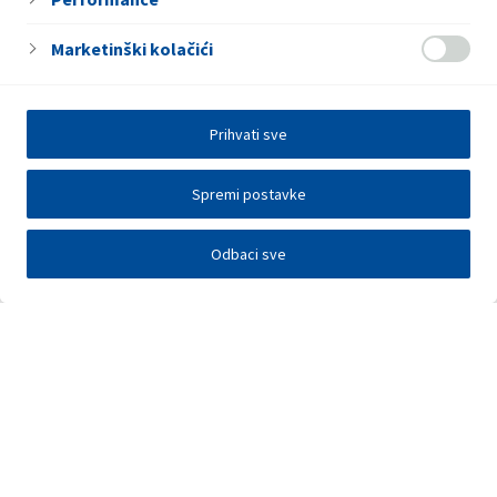
Marketinški kolačići
Prihvati sve
Spremi postavke
Odbaci sve
Elektronička razmjena podataka
Press centar
Kontakt