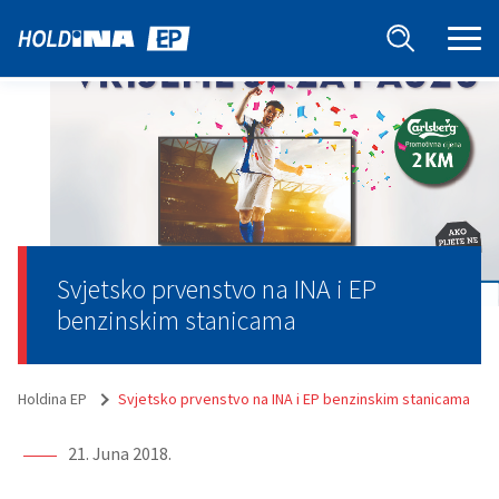
Svjetsko prvenstvo na INA i EP
benzinskim stanicama
Holdina EP
Svjetsko prvenstvo na INA i EP benzinskim stanicama
21. Juna 2018.