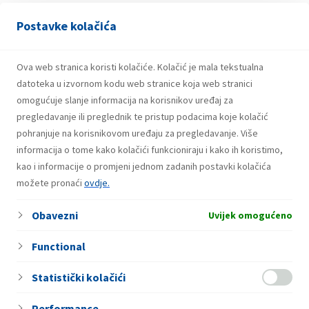
Postavke kolačića
31. Jula 2026.
Dobitnici drugog kruga nagradne igre
Ova web stranica koristi kolačiće. Kolačić je mala tekstualna
“Coca-Cola te rashladi, INA/EP CLUB te
datoteka u izvornom kodu web stranice koja web stranici
nagradi!”
omogućuje slanje informacija na korisnikov uređaj za
pregledavanje ili preglednik te pristup podacima koje kolačić
pohranjuje na korisnikovom uređaju za pregledavanje. Više
informacija o tome kako kolačići funkcioniraju i kako ih koristimo,
24. Jula 2026.
Dobitnici prvog kruga nagradne igre
kao i informacije o promjeni jednom zadanih postavki kolačića
možete pronaći
“Coca-Cola te rashladi, INA/EP CLUB te
ovdje.
nagradi!”
Obavezni
Uvijek omogućeno
Functional
Statistički kolačići
Performance