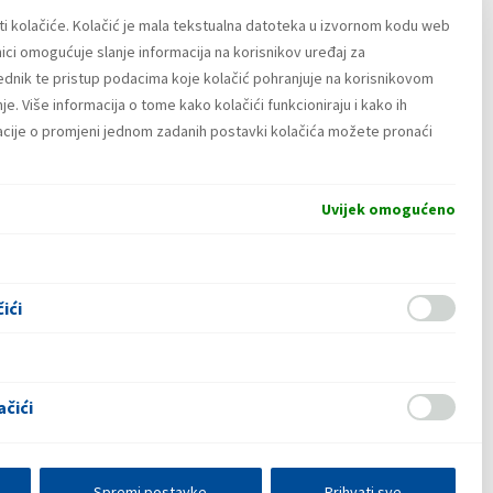
ti kolačiće. Kolačić je mala tekstualna datoteka u izvornom kodu web
o
ici omogućuje slanje informacija na korisnikov uređaj za
lednik te pristup podacima koje kolačić pohranjuje na korisnikovom
široke potrošnje
e. Više informacija o tome kako kolačići funkcioniraju i kako ih
a
macije o promjeni jednom zadanih postavki kolačića možete pronaći
e
Uvijek omogućeno
ići
ačići
Spremi postavke
Prihvati sve