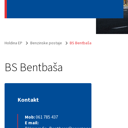
Holdina EP
Benzinske postaje
BS Bentbaša
BS Bentbaša
Kontakt
Mob:
061 785 437
E mail: