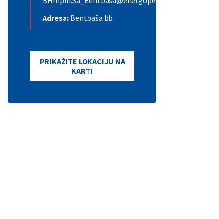
BHmpm.Sa_Bentbasa@energopetrol.ba
Adresa:
Bentbaša bb
PRIKAŽITE LOKACIJU NA
KARTI