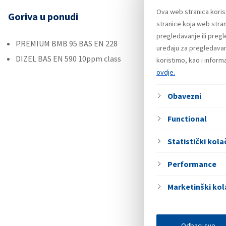
Ova web stranica koris
Goriva u ponudi
Ostal
stranice koja web stran
pregledavanje ili preg
PREMIUM BMB 95 BAS EN 228
Roba 
uređaju za pregledavanj
DIZEL BAS EN 590 10ppm class
Maziv
koristimo, kao i infor
ovdje.
Uslug
Obavezni
Functional
Statistički kolač
Performance
Marketinški kol
Odbaci sve