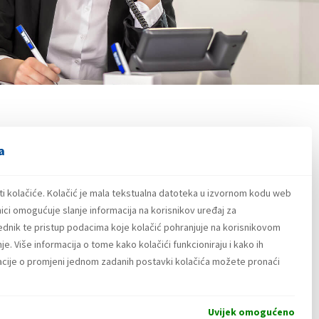
a
PRETRAŽI
ti kolačiće. Kolačić je mala tekstualna datoteka u izvornom kodu web
ici omogućuje slanje informacija na korisnikov uređaj za
lednik te pristup podacima koje kolačić pohranjuje na korisnikovom
e. Više informacija o tome kako kolačići funkcioniraju i kako ih
macije o promjeni jednom zadanih postavki kolačića možete pronaći
 investicijskim ulaganjima povezanim s Holdinom
Uvijek omogućeno