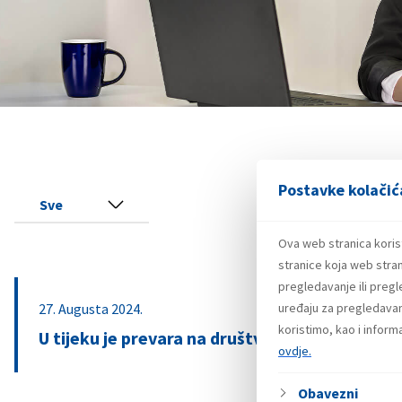
Postavke kolačić
Sve
Ova web stranica koris
stranice koja web stran
pregledavanje ili preg
27. Augusta 2024.
uređaju za pregledavanj
koristimo, kao i infor
U tijeku je prevara na društvenim mrežama o
ovdje.
Obavezni