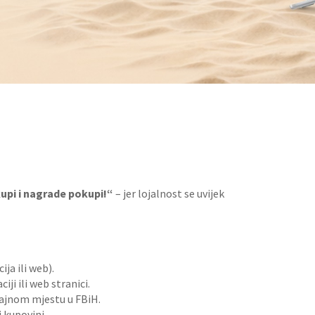
upi i nagrade pokupi!“
– jer lojalnost se uvijek
ja ili web).
ji ili web stranici.
ajnom mjestu u FBiH.
j kupovini.