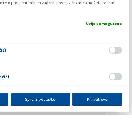
macije o promjeni jednom zadanih postavki kolačića možete pronaći
Uvijek omogućeno
ići
ačići
Spremi postavke
Prihvati sve