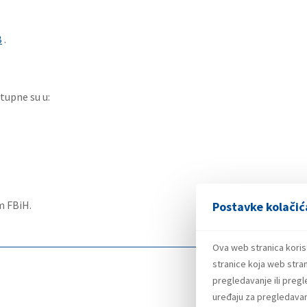
B
.
tupne su u:
m FBiH.
Postavke kolačić
Ova web stranica koris
stranice koja web stran
pregledavanje ili preg
uređaju za pregledavanj