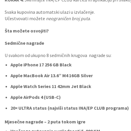
Svaka kupovina automatski ulazi u izvlačenje.
Učestvovati možete
neograničen broj puta
.
Šta možete osvojiti?
Sedmične nagrade
U svakom od ukupno 8 sedmičnih krugova nagrade su:
Apple iPhone 17 256 GB Black
Apple MacBook Air 13.6” M4 16GB Silver
Apple Watch Series 11 42mm Jet Black
Apple AirPods 4 (USB‑C)
20× ULTRA status (najviši status INA/EP CLUB programa)
Mjesečne nagrade – 2 puta tokom igre