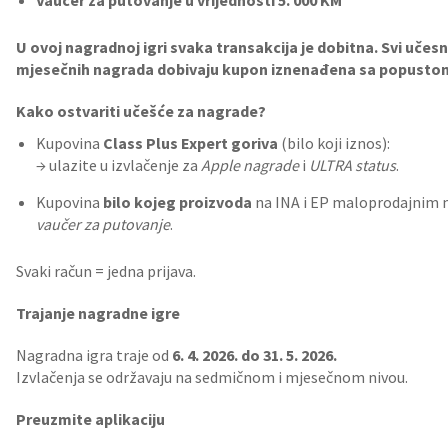
Vaučer za putovanje u vrijednosti 5. 000 KM
U ovoj nagradnoj igri svaka transakcija je dobitna. Svi učesni
mjesečnih nagrada dobivaju kupon iznenađena sa popustom 
Kako ostvariti učešće za nagrade?
Kupovina
Class Plus Expert goriva
(bilo koji iznos):
→ ulazite u izvlačenje za
Apple nagrade
i
ULTRA status
.
Kupovina
bilo kojeg proizvoda
na INA i EP maloprodajnim m
vaučer za putovanje
.
Svaki račun = jedna prijava.
Trajanje nagradne igre
Nagradna igra traje od
6. 4. 2026. do 31. 5. 2026.
Izvlačenja se održavaju na sedmičnom i mjesečnom nivou.
Preuzmite aplikaciju