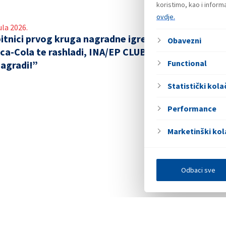
koristimo, kao i infor
ovdje.
ula 2026.
itnici prvog kruga nagradne igre
Obavezni
ca-Cola te rashladi, INA/EP CLUB
Functional
nagradi!”
Statistički kolač
Performance
Marketinški kol
Odbaci sve