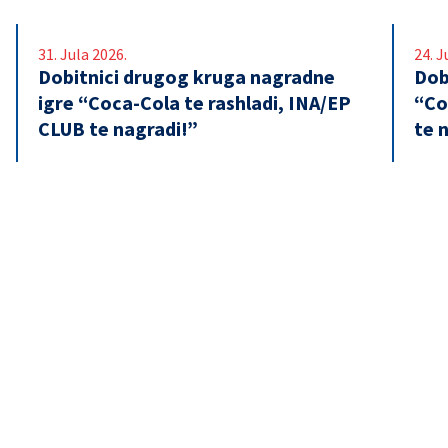
31. Jula 2026.
24. J
Dobitnici drugog kruga nagradne
Dob
igre “Coca-Cola te rashladi, INA/EP
“Co
CLUB te nagradi!”
te 