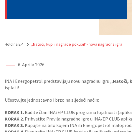
Holdina EP
„Natoči, kupi i nagrade pokupi!“- nova nagradna igra
6. Aprila 2026.
INA i Energopetrol predstavljaju novu nagradnu igru
„Natoči, k
isplati!
Učestvujte jednostavno i brzo na sljedeći način:
KORAK 1.
Budite član INA/EP CLUB programa lojalnosti (aplikaci
KORAK 2.
Prihvatite Pravila nagradne igre u INA/EP CLUB aplikaci
KORAK 3.
Kupujte na bilo kojem INA ili Energopetrol maloprod
KORAK 4.
Skenirajte INA/EP CLUB karticu ili aplikaciju pri svako