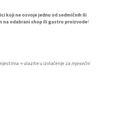
ci koji ne osvoje jednu od sedmičnih ili
na odabrani shop ili gastro proizvode
!
jestima → ulazite u izvlačenje za
mjesečni