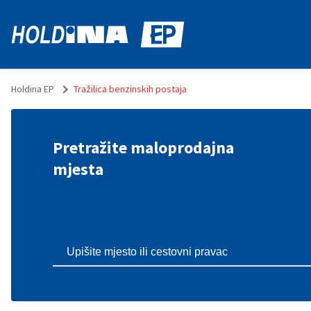
Holdina EP
Tražilica benzinskih postaja
Pretražite maloprodajna
mjesta