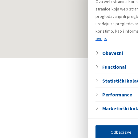
Ova web stranica koris
stranice koja web stran
pregledavanje ili preg
uređaju za pregledavanj
koristimo, kao i infor
ovdje.
Obavezni
Functional
Statistički kolač
Performance
Marketinški kol
Odbaci sve