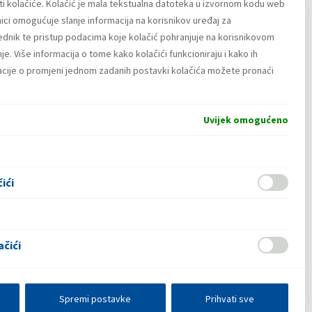
ti kolačiće. Kolačić je mala tekstualna datoteka u izvornom kodu web
ici omogućuje slanje informacija na korisnikov uređaj za
lednik te pristup podacima koje kolačić pohranjuje na korisnikovom
e. Više informacija o tome kako kolačići funkcioniraju i kako ih
macije o promjeni jednom zadanih postavki kolačića možete pronaći
Uvijek omogućeno
ići
ačići
Spremi postavke
Prihvati sve