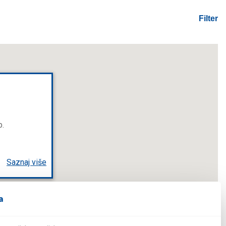
Filter
b.
Saznaj više
a