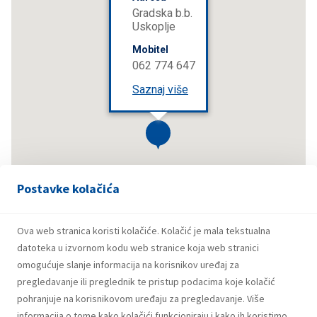
Gradska b.b.
Uskoplje
Mobitel
062 774 647
Saznaj više
Postavke kolačića
Ova web stranica koristi kolačiće. Kolačić je mala tekstualna
datoteka u izvornom kodu web stranice koja web stranici
omogućuje slanje informacija na korisnikov uređaj za
pregledavanje ili preglednik te pristup podacima koje kolačić
Lista maloprodajnih mjesta
pohranjuje na korisnikovom uređaju za pregledavanje. Više
informacija o tome kako kolačići funkcioniraju i kako ih koristimo,