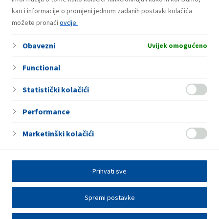
kao i informacije o promjeni jednom zadanih postavki kolačića
možete pronaći
ovdje.
BS Uskoplje
Gradska b.b.
Obavezni
Uvijek omogućeno
Functional
Statistički kolačići
Performance
Marketinški kolačići
Prihvati sve
Spremi postavke