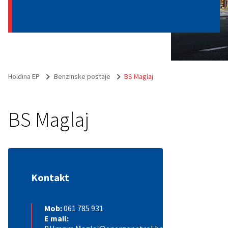
Holdina EP
Benzinske postaje
BS Maglaj
BS Maglaj
Kontakt
Mob:
061 785 931
E mail: