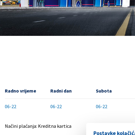
Radno vrijeme
Radni dan
Subota
06-22
06-22
06-22
Načini plaćanja: Kreditna kartica
Postavke kolačić