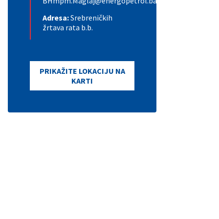
BHmpm.Maglaj@energopetrol.ba
Adresa:
Srebreničkih
žrtava rata b.b.
PRIKAŽITE LOKACIJU NA
KARTI