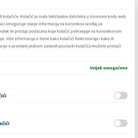
o
ti kolačiće. Kolačić je mala tekstualna datoteka u izvornom kodu web
ici omogućuje slanje informacija na korisnikov uređaj za
u bocama
lednik te pristup podacima koje kolačić pohranjuje na korisnikovom
a
e. Više informacija o tome kako kolačići funkcioniraju i kako ih
široke potrošnje
macije o promjeni jednom zadanih postavki kolačića možete pronaći
e
Uvijek omogućeno
ići
ačići