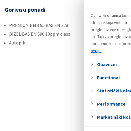
Goriva u ponudi
Ostal
Ova web stranica koris
stranice koja web stran
PREMIUM BMB 95 BAS EN 228
Plin 
pregledavanje ili preg
DIZEL BAS EN 590 10ppm class
Maziv
uređaju za pregledavanj
Autoplin
Roba 
koristimo, kao i infor
ovdje.
Uslug
Obavezni
Functional
Statistički kolač
Performance
Marketinški kol