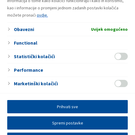
Usluge
informacija o tome kako kolačići funkcioniraju i kako ih koristimo,
kao i informacije o promjeni jednom zadanih postavki kolačića
Autopraonica
možete pronaći
ovdje.
Usisavač
Obavezni
Caffe bar
Uvijek omogućeno
Functional
Statistički kolačići
Performance
Marketinški kolačići
Prihvati sve
Spremi postavke