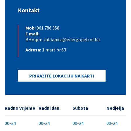
Kontakt
Mob:
061 786 358
E mail:
BHmpm.Jablanica@energopetrol.ba
Adresa:
1 mart br.63
PRIKAŽITE LOKACIJU NA KARTI
Radno vrijeme
Radni dan
Subota
Nedjelja
00-24
00-24
00-24
00-24