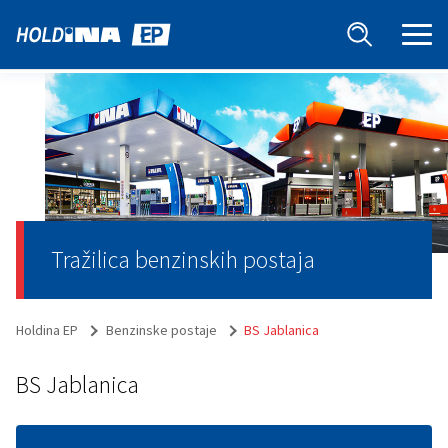
Tražilica benzinskih postaja
Holdina EP
Benzinske postaje
BS Jablanica
BS Jablanica