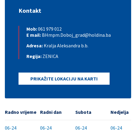
Kontakt
Mob:
061 979 012
E mail:
BHmpm.Doboj_grad@holdina.ba
Adresa:
Kralja Aleksandra b.b.
Regija:
ZENICA
PRIKAŽITE LOKACIJU NA KARTI
Radno vrijeme
Radni dan
Subota
Nedjelja
06-24
06-24
06-24
06-24