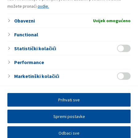
možete pronaći
ovdje.
Usluge
Obavezni
Fresh corner
Uvijek omogućeno
Functional
Statistički kolačići
Performance
Marketinški kolačići
Prihvati sve
Spremi postavke
Odbaci sve