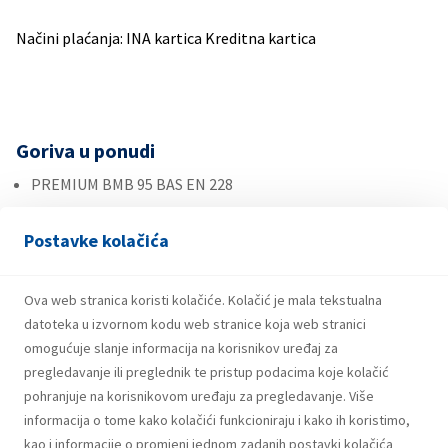
Načini plaćanja: INA kartica Kreditna kartica
Goriva u ponudi
PREMIUM BMB 95 BAS EN 228
SUPER PLUS BMP 98 BAS EN 228
Postavke kolačića
DIZEL BAS EN 590 10ppm class
DIZEL EN BAS 590 50ppm
Ova web stranica koristi kolačiće. Kolačić je mala tekstualna
Autoplin
datoteka u izvornom kodu web stranice koja web stranici
omogućuje slanje informacija na korisnikov uređaj za
Ostalo
pregledavanje ili preglednik te pristup podacima koje kolačić
Roba široke potrošnje
pohranjuje na korisnikovom uređaju za pregledavanje. Više
informacija o tome kako kolačići funkcioniraju i kako ih koristimo,
Maziva
kao i informacije o promjeni jednom zadanih postavki kolačića