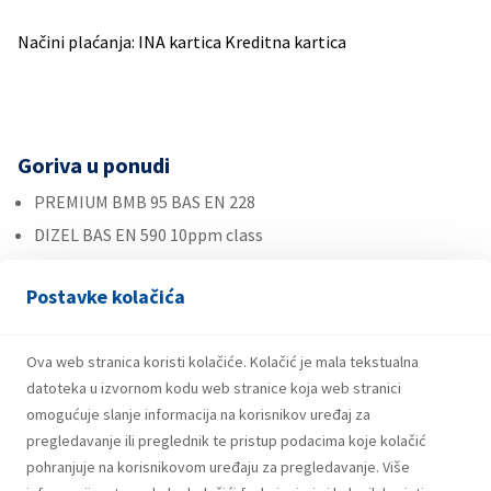
Načini plaćanja: INA kartica Kreditna kartica
Goriva u ponudi
PREMIUM BMB 95 BAS EN 228
DIZEL BAS EN 590 10ppm class
Autoplin
Postavke kolačića
Ostalo
Ova web stranica koristi kolačiće. Kolačić je mala tekstualna
Plin u bocama
datoteka u izvornom kodu web stranice koja web stranici
Roba široke potrošnje
omogućuje slanje informacija na korisnikov uređaj za
Maziva
pregledavanje ili preglednik te pristup podacima koje kolačić
pohranjuje na korisnikovom uređaju za pregledavanje. Više