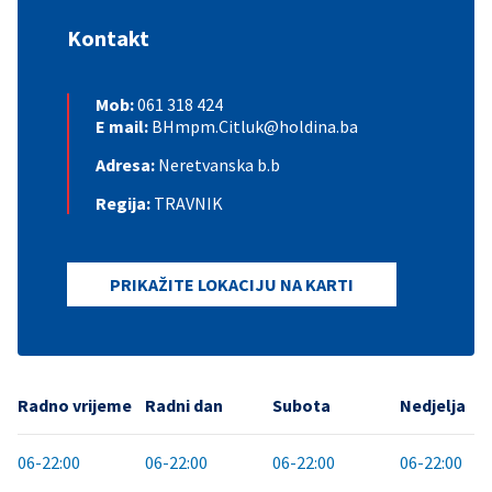
Kontakt
Mob:
061 318 424
E mail:
BHmpm.Citluk@holdina.ba
Adresa:
Neretvanska b.b
Regija:
TRAVNIK
PRIKAŽITE LOKACIJU NA KARTI
Radno vrijeme
Radni dan
Subota
Nedjelja
06-22:00
06-22:00
06-22:00
06-22:00