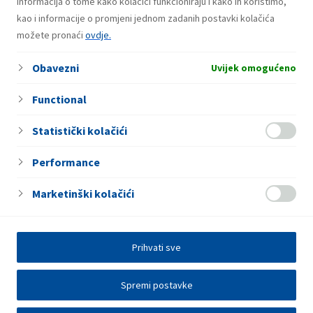
Usluge
informacija o tome kako kolačići funkcioniraju i kako ih koristimo,
kao i informacije o promjeni jednom zadanih postavki kolačića
Samouslužno pranje vozila
možete pronaći
ovdje.
Usisavač
Obavezni
Fresh corner
Uvijek omogućeno
Functional
Statistički kolačići
Performance
Marketinški kolačići
Prihvati sve
Spremi postavke