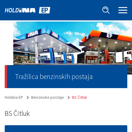
Tražilica benzinskih postaja
Holdina EP
Benzinske postaje
BS Čitluk
BS Čitluk