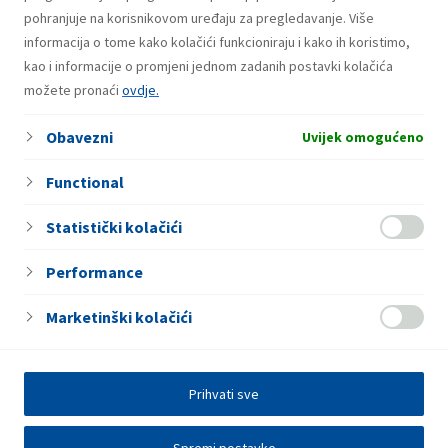
Usluge
pohranjuje na korisnikovom uređaju za pregledavanje. Više
informacija o tome kako kolačići funkcioniraju i kako ih koristimo,
Autopraonica
kao i informacije o promjeni jednom zadanih postavki kolačića
Samouslužno pranje vozila
možete pronaći
ovdje.
Usisavač
Obavezni
Caffe bar
Uvijek omogućeno
Functional
Statistički kolačići
Performance
Marketinški kolačići
Prihvati sve