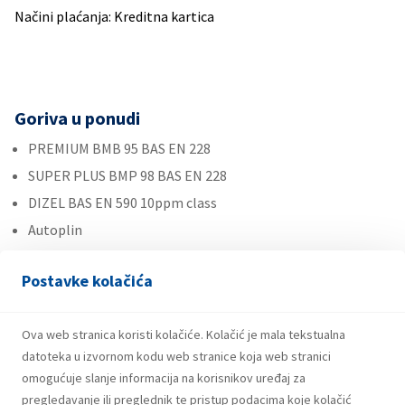
Načini plaćanja: Kreditna kartica
Goriva u ponudi
PREMIUM BMB 95 BAS EN 228
SUPER PLUS BMP 98 BAS EN 228
DIZEL BAS EN 590 10ppm class
Autoplin
Ostalo
Postavke kolačića
Plin u bocama
Ova web stranica koristi kolačiće. Kolačić je mala tekstualna
Roba široke potrošnje
datoteka u izvornom kodu web stranice koja web stranici
Maziva
omogućuje slanje informacija na korisnikov uređaj za
pregledavanje ili preglednik te pristup podacima koje kolačić