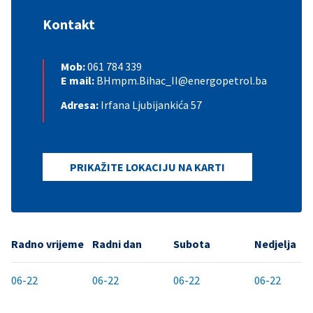
Kontakt
Mob:
061 784 339
E mail:
BHmpm.Bihac_II@energopetrol.ba
Adresa:
Irfana Ljubijankića 57
PRIKAŽITE LOKACIJU NA KARTI
Radno vrijeme
Radni dan
Subota
Nedjelja
06-22
06-22
06-22
06-22