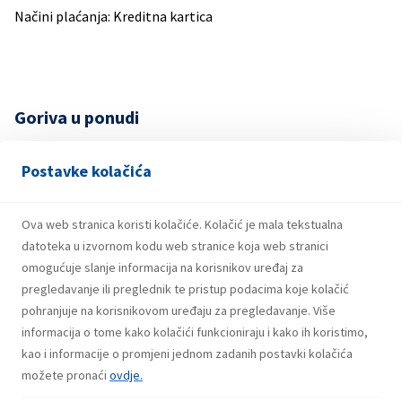
Načini plaćanja: Kreditna kartica
Goriva u ponudi
PREMIUM BMB 95 BAS EN 228
Postavke kolačića
DIZEL BAS EN 590 10ppm class
Autoplin
Ova web stranica koristi kolačiće. Kolačić je mala tekstualna
datoteka u izvornom kodu web stranice koja web stranici
Ostalo
omogućuje slanje informacija na korisnikov uređaj za
Plin u bocama
pregledavanje ili preglednik te pristup podacima koje kolačić
Roba široke potrošnje
pohranjuje na korisnikovom uređaju za pregledavanje. Više
informacija o tome kako kolačići funkcioniraju i kako ih koristimo,
Maziva
kao i informacije o promjeni jednom zadanih postavki kolačića
možete pronaći
ovdje.
Usluge