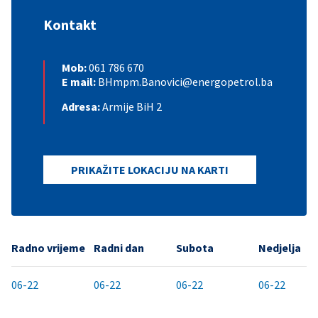
Kontakt
Mob:
061 786 670
E mail:
BHmpm.Banovici@energopetrol.ba
Adresa:
Armije BiH 2
PRIKAŽITE LOKACIJU NA KARTI
Radno vrijeme
Radni dan
Subota
Nedjelja
06-22
06-22
06-22
06-22