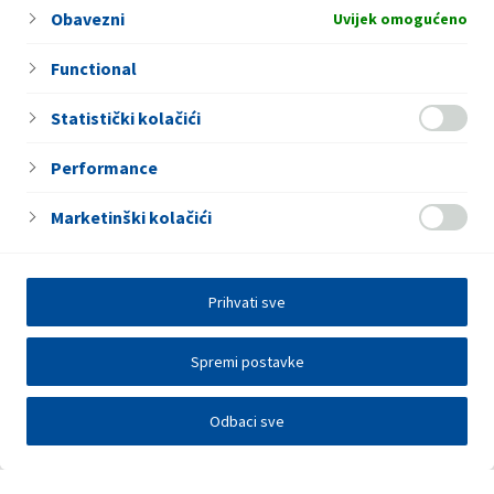
Obavezni
Caffe bar
Uvijek omogućeno
Functional
Statistički kolačići
Performance
Marketinški kolačići
Prihvati sve
Spremi postavke
Odbaci sve