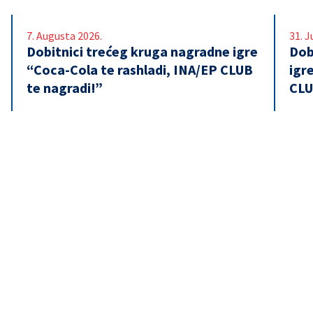
7. Augusta 2026.
31. J
Dobitnici trećeg kruga nagradne igre
Dob
“Coca-Cola te rashladi, INA/EP CLUB
igr
te nagradi!”
CLU