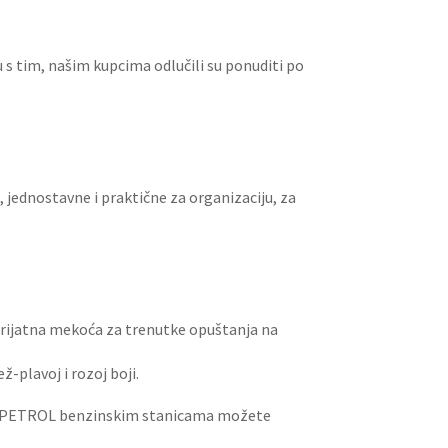
du s tim, našim kupcima odlučili su ponuditi po
 jednostavne i praktične za organizaciju, za
prijatna mekoća za trenutke opuštanja na
-plavoj i rozoj boji.
PETROL benzinskim stanicama možete