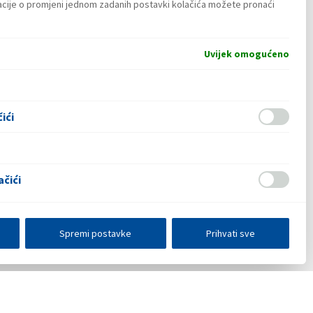
macije o promjeni jednom zadanih postavki kolačića možete pronaći
Uvijek omogućeno
ići
ačići
Spremi postavke
Prihvati sve