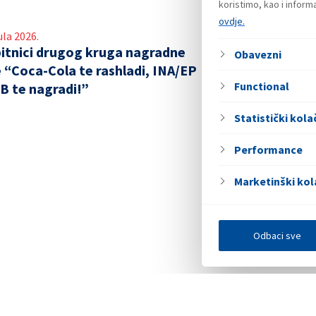
koristimo, kao i infor
ovdje.
ula 2026.
itnici drugog kruga nagradne
Obavezni
e “Coca-Cola te rashladi, INA/EP
Functional
B te nagradi!”
Statistički kolač
Performance
Marketinški kol
Odbaci sve