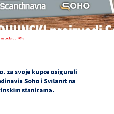
ku uštedu do 70%
. za svoje kupce osigurali
inavia Soho i Svilanit na
inskim stanicama.