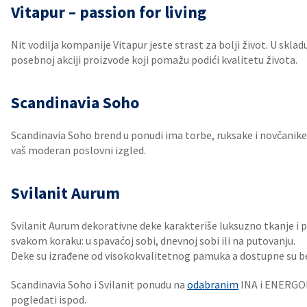
Vitapur – passion for living
Nit vodilja kompanije Vitapur jeste strast za bolji život. U skla
posebnoj akciji proizvode koji pomažu podići kvalitetu života.
Scandinavia Soho
Scandinavia Soho brend u ponudi ima torbe, ruksake i novčanike,
vaš moderan poslovni izgled.
Svilanit Aurum
Svilanit Aurum dekorativne deke karakteriše luksuzno tkanje i 
svakom koraku: u spavaćoj sobi, dnevnoj sobi ili na putovanju.
Deke su izrađene od visokokvalitetnog pamuka a dostupne su bež
Scandinavia Soho i Svilanit ponudu na
odabranim
INA i ENERGO
pogledati ispod.