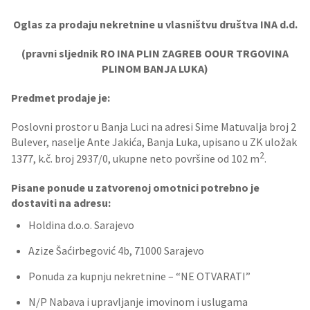
Oglas za prodaju nekretnine u vlasništvu društva INA d.d.
(pravni sljednik RO INA PLIN ZAGREB OOUR TRGOVINA
PLINOM BANJA LUKA)
Predmet prodaje je:
Poslovni prostor u Banja Luci na adresi Sime Matuvalja broj 2
Bulever, naselje Ante Jakića, Banja Luka, upisano u ZK uložak
2
1377, k.č. broj 2937/0, ukupne neto površine od 102 m
.
Pisane ponude u zatvorenoj omotnici potrebno je
dostaviti na adresu:
Holdina d.o.o. Sarajevo
Azize Šaćirbegović 4b, 71000 Sarajevo
Ponuda za kupnju nekretnine – “NE OTVARATI”
N/P Nabava i upravljanje imovinom i uslugama