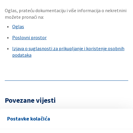
Oglas, prateću dokumentaciju i više informacija o nekretnini
možete pronaći na:
Oglas
Poslovni prostor
Izjava o suglasnosti za prikupljanje i koristenje osobnih
podataka
Povezane vijesti
Postavke kolačića
7. Augusta 2026.
Dobitnici trećeg kruga nagradne igre