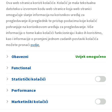
“Coca-Cola te rashladi, INA/EP CLUB te
Ova web stranica koristi kolačiće. Kolačić je mala tekstualna
datoteka u izvornom kodu web stranice koja web stranici
nagradi!”
omogućuje slanje informacija na korisnikov uređaj za
pregledavanje ili preglednik te pristup podacima koje kolačić
pohranjuje na korisnikovom uređaju za pregledavanje. Više
informacija o tome kako kolačići funkcioniraju i kako ih koristimo,
31. Jula 2026.
Dobitnici drugog kruga nagradne igre
kao i informacije o promjeni jednom zadanih postavki kolačića
“Coca-Cola te rashladi, INA/EP CLUB te
možete pronaći
ovdje.
nagradi!”
Obavezni
Uvijek omogućeno
Functional
Statistički kolačići
Performance
Marketinški kolačići