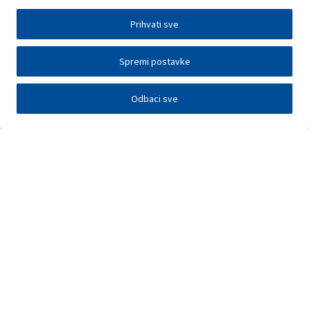
Prihvati sve
Spremi postavke
Odbaci sve
Elektronička razmjena podataka
Press centar
Kontakt