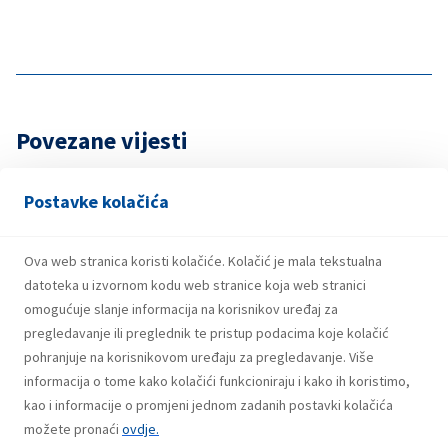
Povezane vijesti
Postavke kolačića
7. Augusta 2026.
Dobitnici trećeg kruga nagradne igre
Ova web stranica koristi kolačiće. Kolačić je mala tekstualna
“Coca-Cola te rashladi, INA/EP CLUB te
datoteka u izvornom kodu web stranice koja web stranici
nagradi!”
omogućuje slanje informacija na korisnikov uređaj za
pregledavanje ili preglednik te pristup podacima koje kolačić
pohranjuje na korisnikovom uređaju za pregledavanje. Više
informacija o tome kako kolačići funkcioniraju i kako ih koristimo,
31. Jula 2026.
Dobitnici drugog kruga nagradne igre
kao i informacije o promjeni jednom zadanih postavki kolačića
možete pronaći
“Coca-Cola te rashladi, INA/EP CLUB te
ovdje.