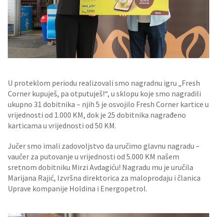
U proteklom periodu realizovali smo nagradnu igru „Fresh
Corner kupuješ, pa otputuješ!“, u sklopu koje smo nagradili
ukupno 31 dobitnika – njih 5 je osvojilo Fresh Corner kartice u
vrijednosti od 1.000 KM, dok je 25 dobitnika nagrađeno
karticama u vrijednosti od 50 KM.
Jučer smo imali zadovoljstvo da uručimo glavnu nagradu –
vaučer za putovanje u vrijednosti od 5.000 KM našem
sretnom dobitniku Mirzi Avdagiću! Nagradu mu je uručila
Marijana Rajić, Izvršna direktorica za maloprodaju i članica
Uprave kompanije Holdina i Energopetrol.