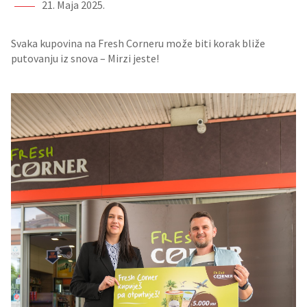
21. Maja 2025.
Svaka kupovina na Fresh Corneru može biti korak bliže
putovanju iz snova – Mirzi jeste!