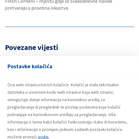
Fresh Corneru – mjestu gdje se svakodnevne navike
pretvaraju u posebna iskustva.
Povezane vijesti
Postavke kolačića
7. Augusta 2026.
Dobitnici trećeg kruga nagradne igre
“Coca-Cola te rashladi, INA/EP CLUB te
Ova web stranica koristi kolačiće. Kolačić je mala tekstualna
datoteka u izvornom kodu web stranice koja web stranici
nagradi!”
omogućuje slanje informacija na korisnikov uređaj za
pregledavanje ili preglednik te pristup podacima koje kolačić
pohranjuje na korisnikovom uređaju za pregledavanje. Više
informacija o tome kako kolačići funkcioniraju i kako ih koristimo,
31. Jula 2026.
Dobitnici drugog kruga nagradne igre
kao i informacije o promjeni jednom zadanih postavki kolačića
“Coca-Cola te rashladi, INA/EP CLUB te
možete pronaći
ovdje.