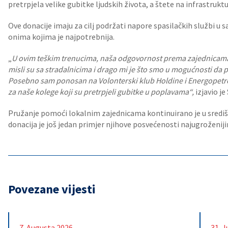
pretrpjela velike gubitke ljudskih života, a štete na infrastruk
Ove donacije imaju za cilj podržati napore spasilačkih službi u 
onima kojima je najpotrebnija.
„
U ovim teškim trenucima, naša odgovornost prema zajednicama 
misli su sa stradalnicima i drago mi je što smo u mogućnosti da 
Posebno sam ponosan na Volonterski klub Holdine i Energopetrola
za naše kolege koji su pretrpjeli gubitke u poplavama“,
izjavio je
Pružanje pomoći lokalnim zajednicama kontinuirano je u središ
donacija je još jedan primjer njihove posvećenosti najugroženij
Povezane vijesti
7. Augusta 2026.
31. J