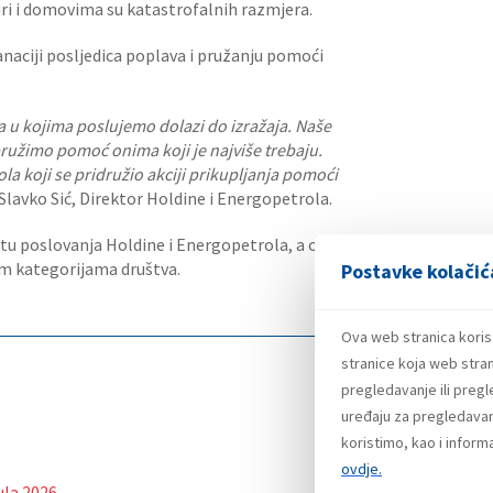
turi i domovima su katastrofalnih razmjera.
sanaciji posljedica poplava i pružanju pomoći
u kojima poslujemo dolazi do izražaja. Naše
pružimo pomoć onima koji je najviše trebaju.
 koji se pridružio akciji prikupljanja pomoći
 Slavko Sić, Direktor Holdine i Energopetrola.
tu poslovanja Holdine i Energopetrola, a ova
im kategorijama društva.
Postavke kolačić
Ova web stranica koris
stranice koja web stran
pregledavanje ili preg
uređaju za pregledavanj
koristimo, kao i infor
ovdje.
ula 2026.