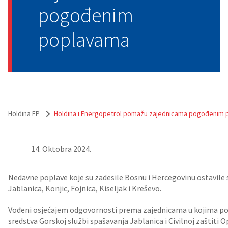
pogođenim
poplavama
Holdina EP
Holdina i Energopetrol pomažu zajednicama pogođenim
14. Oktobra 2024.
Nedavne poplave koje su zadesile Bosnu i Hercegovinu ostavile
Jablanica, Konjic, Fojnica, Kiseljak i Kreševo.
Vođeni osjećajem odgovornosti prema zajednicama u kojima posl
sredstva Gorskoj službi spašavanja Jablanica i Civilnoj zaštiti O