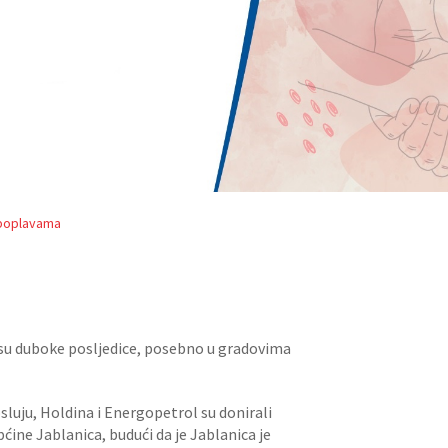
 poplavama
 su duboke posljedice, posebno u gradovima
uju, Holdina i Energopetrol su donirali
pćine Jablanica, budući da je Jablanica je