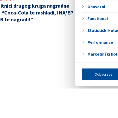
itnici drugog kruga nagradne
Obavezni
e “Coca-Cola te rashladi, INA/EP
Functional
B te nagradi!”
Statistički kolač
Performance
Marketinški kol
Odbaci sve
Elektronička 