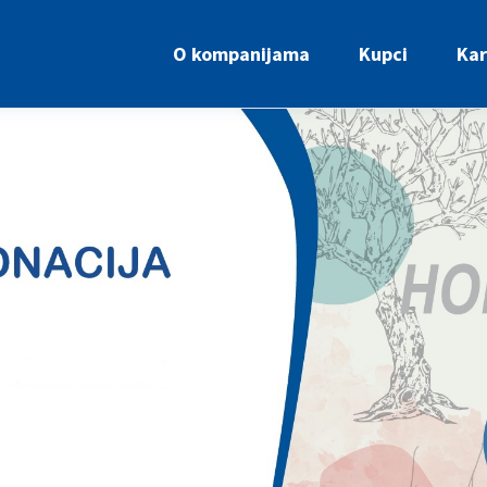
O kompanijama
Kupci
Kar