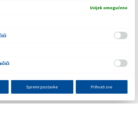
Uvijek omogućeno
ići
ačići
Spremi postavke
Prihvati sve
razmjena podataka
Press centar
Kontakt