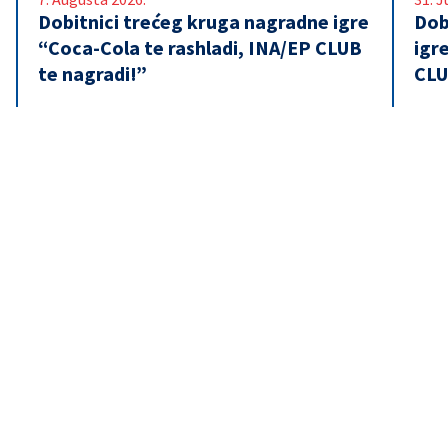
Dobitnici trećeg kruga nagradne igre
Dob
“Coca-Cola te rashladi, INA/EP CLUB
igr
te nagradi!”
CLU