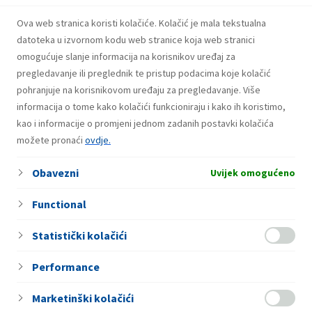
Dobitnici drugog kruga nagradne igre
Ova web stranica koristi kolačiće. Kolačić je mala tekstualna
“Coca-Cola te rashladi, INA/EP CLUB te
datoteka u izvornom kodu web stranice koja web stranici
nagradi!”
omogućuje slanje informacija na korisnikov uređaj za
pregledavanje ili preglednik te pristup podacima koje kolačić
pohranjuje na korisnikovom uređaju za pregledavanje. Više
informacija o tome kako kolačići funkcioniraju i kako ih koristimo,
24. Jula 2026.
Dobitnici prvog kruga nagradne igre
kao i informacije o promjeni jednom zadanih postavki kolačića
možete pronaći
“Coca-Cola te rashladi, INA/EP CLUB te
ovdje.
nagradi!”
Obavezni
Uvijek omogućeno
Functional
Statistički kolačići
Performance
Marketinški kolačići