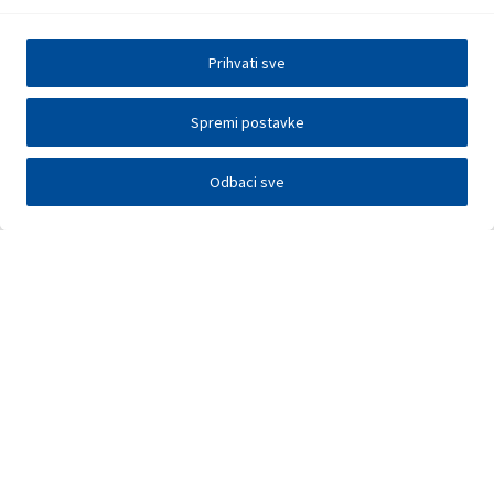
Prihvati sve
Spremi postavke
Odbaci sve
Elektronička razmjena podataka
Press centar
Kontakt