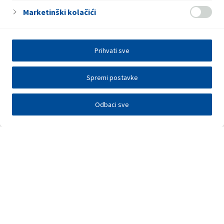
Marketinški kolačići
Prihvati sve
Spremi postavke
Odbaci sve
Elektronička razmjena podataka
Press centar
Kontakt