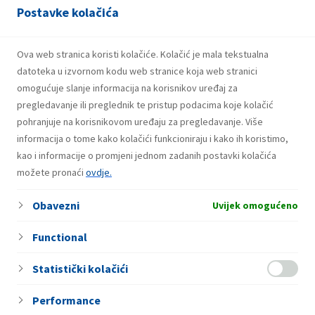
Postavke kolačića
31. Jula 2026.
Dobitnici drugog kruga nagradne igre
Ova web stranica koristi kolačiće. Kolačić je mala tekstualna
“Coca-Cola te rashladi, INA/EP CLUB te
datoteka u izvornom kodu web stranice koja web stranici
nagradi!”
omogućuje slanje informacija na korisnikov uređaj za
pregledavanje ili preglednik te pristup podacima koje kolačić
pohranjuje na korisnikovom uređaju za pregledavanje. Više
informacija o tome kako kolačići funkcioniraju i kako ih koristimo,
24. Jula 2026.
Dobitnici prvog kruga nagradne igre
kao i informacije o promjeni jednom zadanih postavki kolačića
možete pronaći
“Coca-Cola te rashladi, INA/EP CLUB te
ovdje.
nagradi!”
Obavezni
Uvijek omogućeno
Functional
Statistički kolačići
Performance