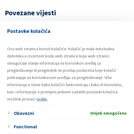
Povezane vijesti
Postavke kolačića
7. Augusta 2026.
Dobitnici trećeg kruga nagradne igre
Ova web stranica koristi kolačiće. Kolačić je mala tekstualna
“Coca-Cola te rashladi, INA/EP CLUB te
datoteka u izvornom kodu web stranice koja web stranici
nagradi!”
omogućuje slanje informacija na korisnikov uređaj za
pregledavanje ili preglednik te pristup podacima koje kolačić
pohranjuje na korisnikovom uređaju za pregledavanje. Više
informacija o tome kako kolačići funkcioniraju i kako ih koristimo,
31. Jula 2026.
Dobitnici drugog kruga nagradne igre
kao i informacije o promjeni jednom zadanih postavki kolačića
možete pronaći
“Coca-Cola te rashladi, INA/EP CLUB te
ovdje.
nagradi!”
Obavezni
Uvijek omogućeno
Functional