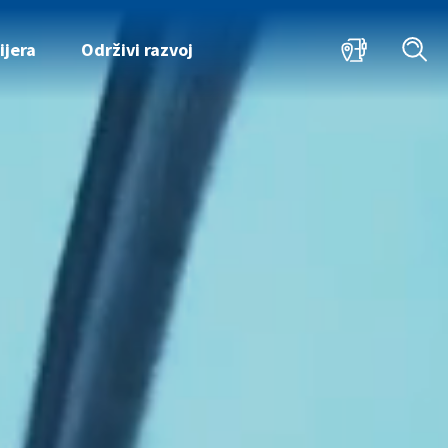
ijera
Održivi razvoj