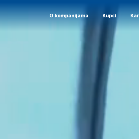
O kompanijama
Kupci
Kar