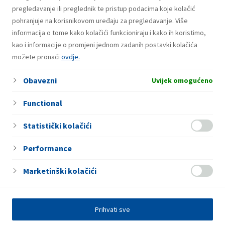
pregledavanje ili preglednik te pristup podacima koje kolačić
pohranjuje na korisnikovom uređaju za pregledavanje. Više
informacija o tome kako kolačići funkcioniraju i kako ih koristimo,
31. Jula 2026.
Dobitnici drugog kruga nagradne igre
kao i informacije o promjeni jednom zadanih postavki kolačića
možete pronaći
“Coca-Cola te rashladi, INA/EP CLUB te
ovdje.
nagradi!”
Obavezni
Uvijek omogućeno
Functional
Statistički kolačići
Performance
Marketinški kolačići
Prihvati sve