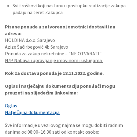
Svi troškovi koji nastanu u postupku realizacije zakupa
padaju na teret Zakupca.
Pisane ponude u zatvorenoj omotnici dostaviti na
adresu:
HOLDINA d.o.o. Sarajevo
Azize Šaćirbegović 4b Sarajevo
Ponuda za zakup nekretnine –
"NE OTVARATI"
N/P Nabava i upravljanje imovinom i uslugama
Rok za dostavu ponuda je 18.11.2022. godine.
Oglas i natječajnu dokumentaciju ponuđači mogu
preuzeti na slijedećim linkovima:
Oglas
Natječajna dokumentacija
Sve informacije u vezi ovog najma se mogu dobiti radnim
danima od 08:00–16:30 sati od kontakt osobe: