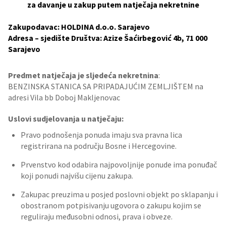
za davanje u zakup putem natječaja nekretnine
Zakupodavac: HOLDINA d.o.o. Sarajevo
Adresa – sjedište Društva: Azize Šaćirbegović 4b, 71 000
Sarajevo
Predmet natječaja je sljedeća nekretnina
:
BENZINSKA STANICA SA PRIPADAJUĆIM ZEMLJIŠTEM na
adresi Vila bb Doboj Makljenovac
Uslovi sudjelovanja u natječaju:
Pravo podnošenja ponuda imaju sva pravna lica
registrirana na području Bosne i Hercegovine.
Prvenstvo kod odabira najpovoljnije ponude ima ponuđač
koji ponudi najvišu cijenu zakupa.
Zakupac preuzima u posjed poslovni objekt po sklapanju i
obostranom potpisivanju ugovora o zakupu kojim se
reguliraju međusobni odnosi, prava i obveze.