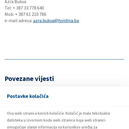
Azra Bukva
Tel: + 387 33 778 640
Mob: + 387 61 210 786
e-mail adresa:
azra.bukva@holdina.ba
Povezane vijesti
Postavke kolačića
7. Augusta 2026.
Dobitnici trećeg kruga nagradne igre
Ova web stranica koristi kolačiće. Kolačić je mala tekstualna
“Coca-Cola te rashladi, INA/EP CLUB te
datoteka u izvornom kodu web stranice koja web stranici
nagradi!”
omogućuje slanje informacija na korisnikov uređaj za