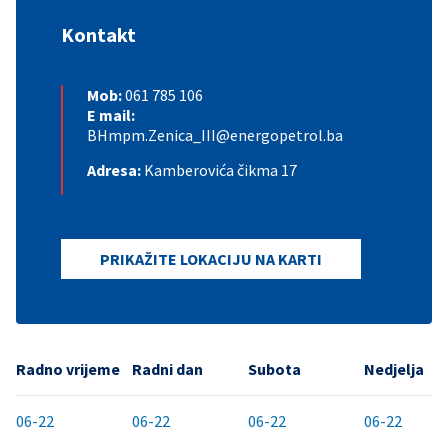
Kontakt
Mob:
061 785 106
E mail:
BHmpm.Zenica_III@energopetrol.ba
Adresa:
Kamberovića čikma 17
PRIKAŽITE LOKACIJU NA KARTI
Radno vrijeme
Radni dan
Subota
Nedjelja
06-22
06-22
06-22
06-22