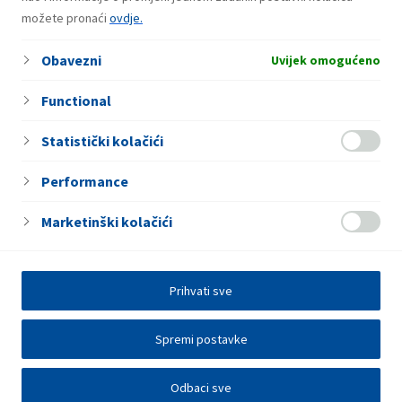
možete pronaći
ovdje.
Usluge
Obavezni
Caffe bar
Uvijek omogućeno
Functional
Statistički kolačići
Performance
Marketinški kolačići
Prihvati sve
Spremi postavke
Odbaci sve