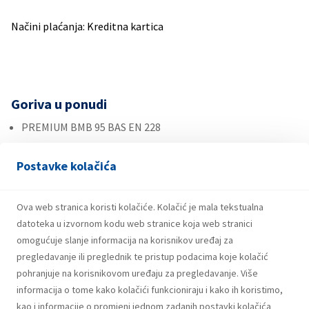
Načini plaćanja: Kreditna kartica
Goriva u ponudi
PREMIUM BMB 95 BAS EN 228
SUPER PLUS BMP 98 BAS EN 228
Postavke kolačića
DIZEL BAS EN 590 10ppm class
Autoplin
Ova web stranica koristi kolačiće. Kolačić je mala tekstualna
datoteka u izvornom kodu web stranice koja web stranici
Ostalo
omogućuje slanje informacija na korisnikov uređaj za
Plin u bocama
pregledavanje ili preglednik te pristup podacima koje kolačić
Maziva
pohranjuje na korisnikovom uređaju za pregledavanje. Više
informacija o tome kako kolačići funkcioniraju i kako ih koristimo,
Roba široke potrošnje
kao i informacije o promjeni jednom zadanih postavki kolačića