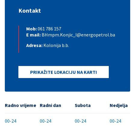
Kontakt
Mob:
061 786 157
E mail:
BHmpm.Konjic_I@energopetrol.ba
Adresa:
Kolonija b.b.
PRIKAŽITE LOKACIJU NA KARTI
Radno vrijeme
Radni dan
Subota
Nedjelja
00-24
00-24
00-24
00-24