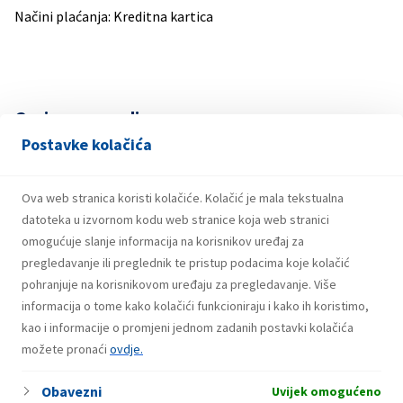
Načini plaćanja: Kreditna kartica
Goriva u ponudi
Postavke kolačića
PREMIUM BMB 95 BAS EN 228
DIZEL BAS EN 590 10ppm class
Ova web stranica koristi kolačiće. Kolačić je mala tekstualna
Autoplin
datoteka u izvornom kodu web stranice koja web stranici
omogućuje slanje informacija na korisnikov uređaj za
Ostalo
pregledavanje ili preglednik te pristup podacima koje kolačić
Plin u bocama
pohranjuje na korisnikovom uređaju za pregledavanje. Više
informacija o tome kako kolačići funkcioniraju i kako ih koristimo,
Maziva
kao i informacije o promjeni jednom zadanih postavki kolačića
Roba široke potrošnje
možete pronaći
ovdje.
Usluge
Obavezni
Uvijek omogućeno